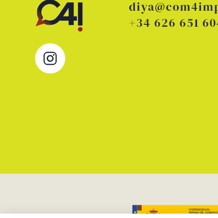
diya@com4im
+34 626 651 60