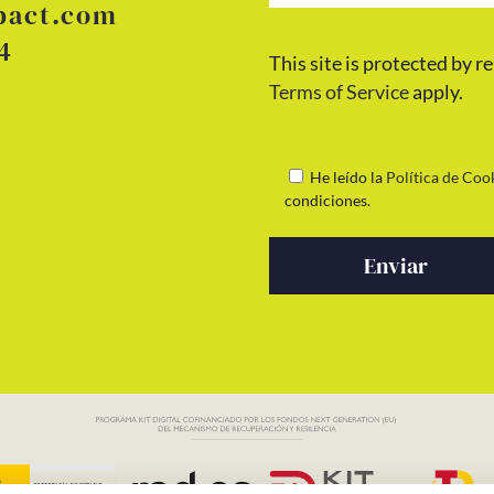
pact.com
4
This site is protected b
Terms of Service
apply.
He leído la
Política de Coo
condiciones.