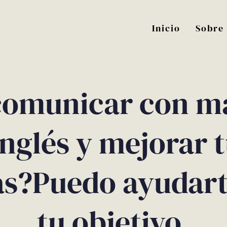
Inicio
Sobre
 comunicar con má
nglés y mejorar 
s?Puedo ayudart
tu objetivo.